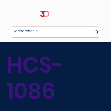
HCS-
1086