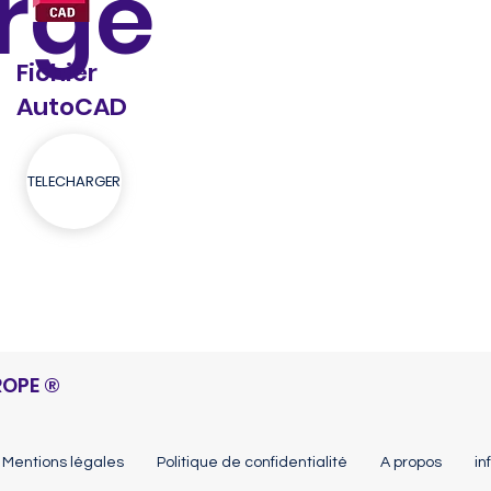
rge
Fichier
AutoCAD
TELECHARGER
ROPE
®
Mentions légales
Politique de confidentialité
A propos
in