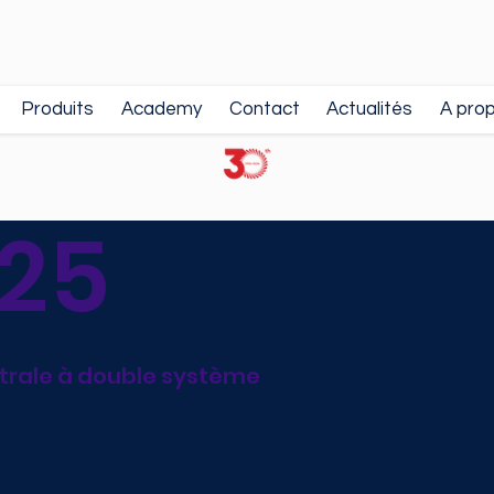
Produits
Academy
Contact
Actualités
A pro
25
ntrale à double système