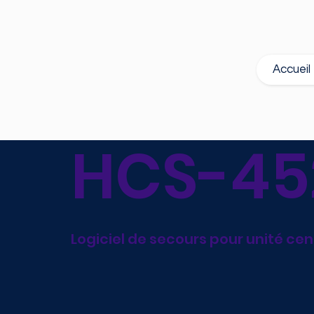
Accueil
HCS-45
Logiciel de secours pour unité ce