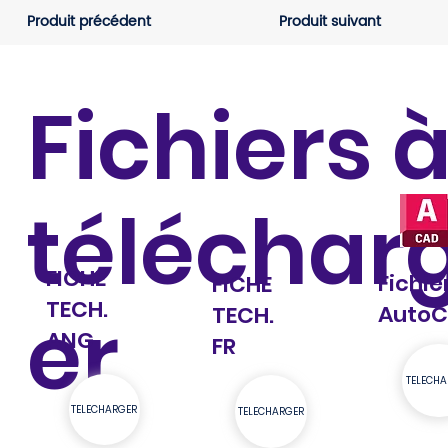
Produit précédent
Produit suivant
Fichiers 
téléchar
FICHE
Fichie
FICHE
TECH.
er
Auto
TECH.
ANG
FR
TELECHA
TELECHARGER
TELECHARGER