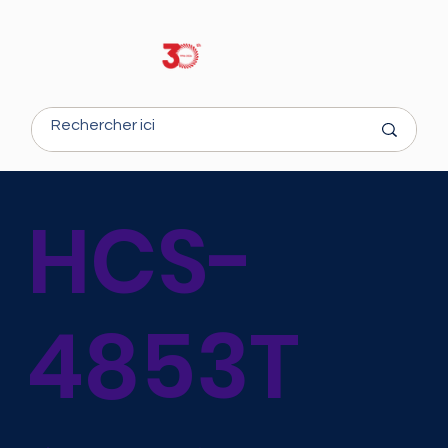
HCS-
4853T