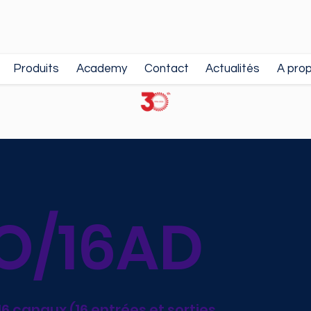
Produits
Academy
Contact
Actualités
A pro
O/16AD
 16 canaux (16 entrées et sorties