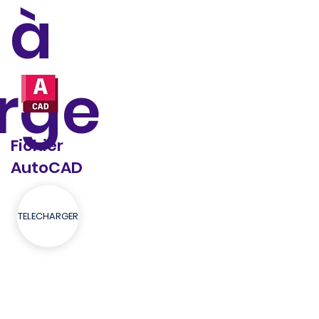
 à
rge
Fichier
AutoCAD
TELECHARGER