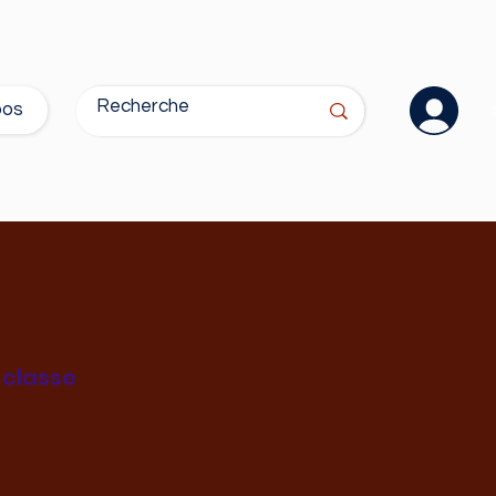
pos
 classe