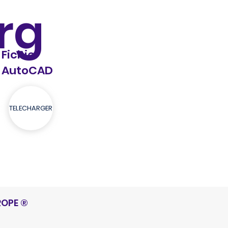
rg
Fichier
AutoCAD
TELECHARGER
ROPE
®