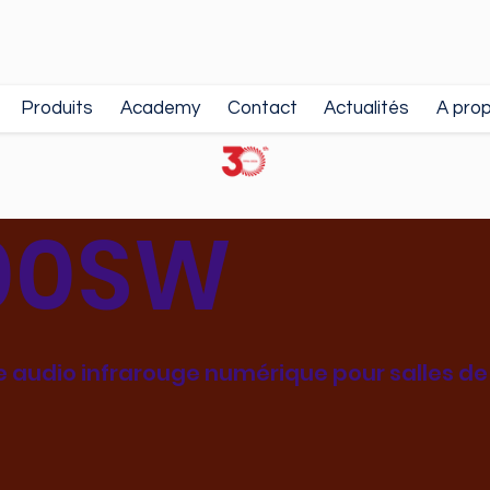
Produits
Academy
Contact
Actualités
A pro
00SW
 audio infrarouge numérique pour salles de