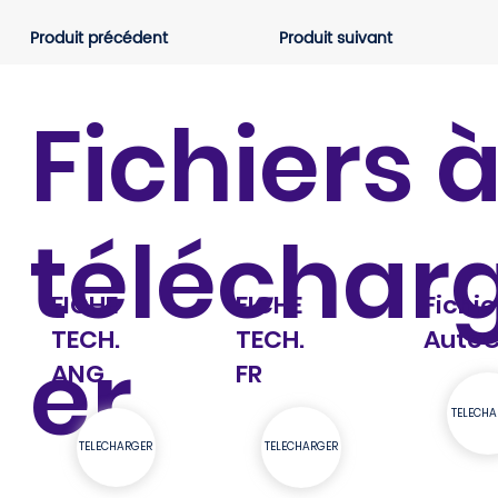
Produit précédent
Produit suivant
Fichiers 
téléchar
FICHE
FICHE
Fichie
TECH.
TECH.
Auto
er
ANG
FR
TELECHA
TELECHARGER
TELECHARGER