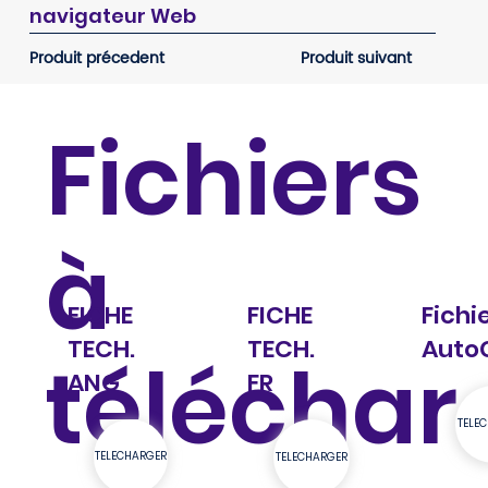
navigateur Web
Produit précedent
Produit suivant
Fichiers
à
FICHE
FICHE
Fichi
TECH.
TECH.
Auto
téléchar
ANG
FR
TELE
TELECHARGER
TELECHARGER