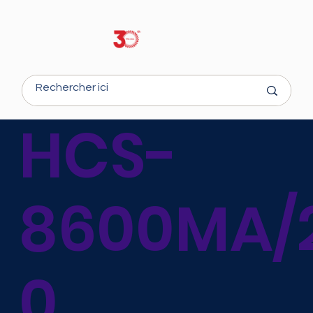
HCS-
8600MA/
0