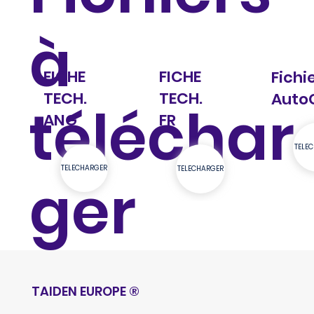
à
FICHE
FICHE
Fichi
TECH.
TECH.
Auto
téléchar
ANG
FR
TELE
TELECHARGER
TELECHARGER
ger
TAIDEN EUROPE
®