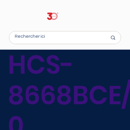
HCS-
8668BCE
0