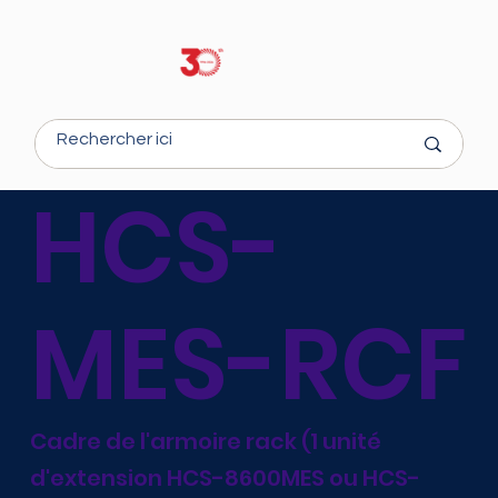
HCS-
MES-RCF
Cadre de l'armoire rack (1 unité
d'extension HCS-8600MES ou HCS-