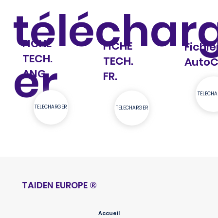
téléchar
FICHE
FICHE
Fichie
TECH.
er
TECH.
Auto
ANG.
FR.
TELECHA
TELECHARGER
TELECHARGER
TAIDEN EUROPE
®
Accueil