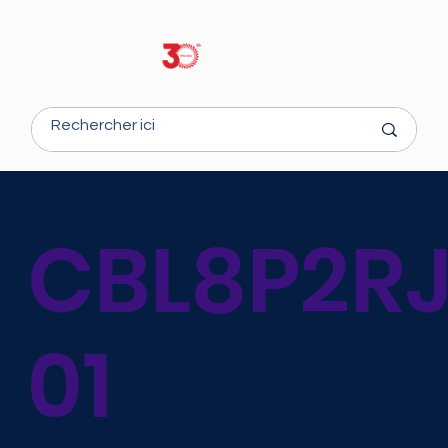
CBL8P2R
01