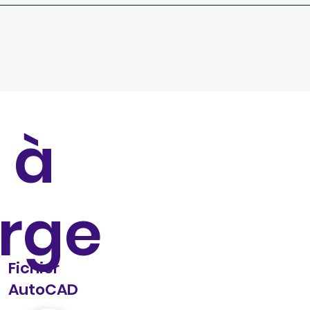
 à
arge
Fichier
AutoCAD