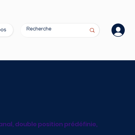
pos
al, double position prédéfinie,