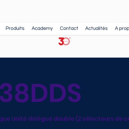
Produits
Academy
Contact
Actualités
A pro
38DDS
e Unité délégué double (2 sélecteurs de can