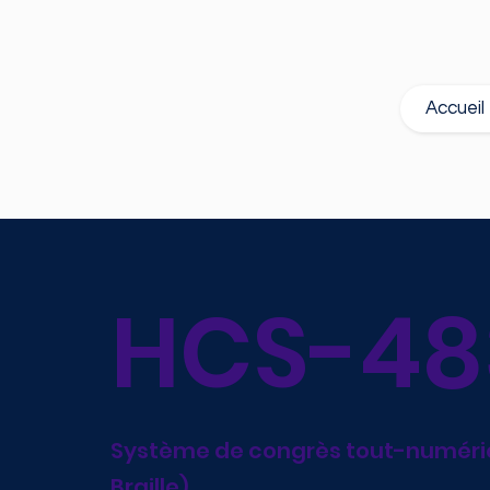
Accueil
HCS-48
Système de congrès tout-numériqu
Braille)