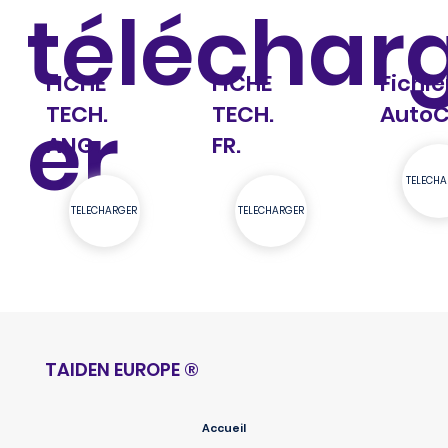
téléchar
Fichie
FICHE
FICHE
er
Auto
TECH.
TECH.
ANG.
FR.
TELECHA
TELECHARGER
TELECHARGER
TAIDEN EUROPE
®
Accueil