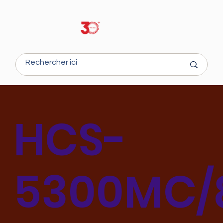
HCS-
5300MC/