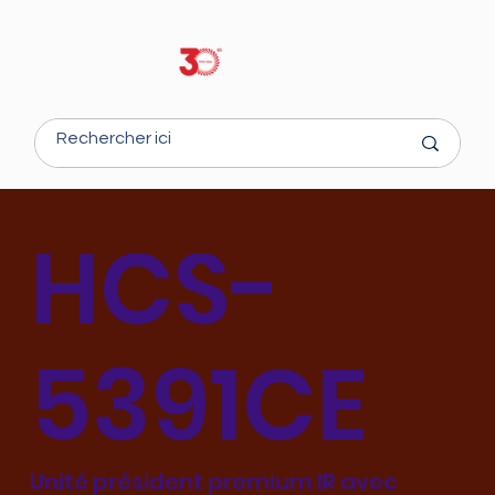
HCS-
5391CE
Unité président premium IR avec