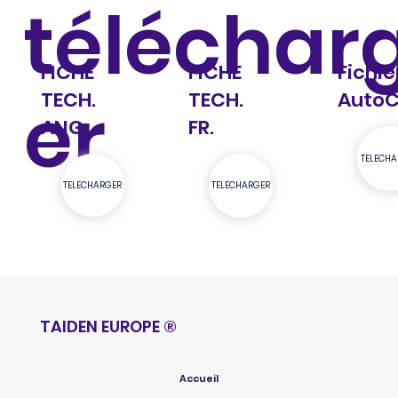
téléchar
Fichie
FICHE
FICHE
er
Auto
TECH.
TECH.
ANG.
FR.
TELECHA
TELECHARGER
TELECHARGER
TAIDEN EUROPE
®
Accueil