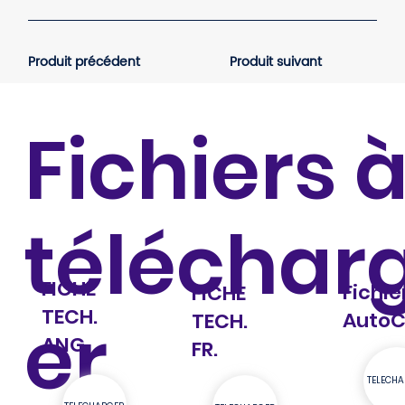
Produit précédent
Produit suivant
Fichiers 
téléchar
FICHE
Fichie
FICHE
TECH.
er
Auto
TECH.
ANG.
FR.
TELECHA