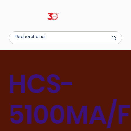
HCS-
5100MA/F